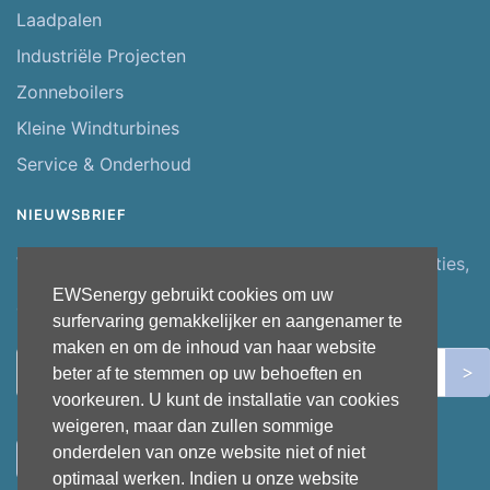
Laadpalen
Industriële Projecten
Zonneboilers
Kleine Windturbines
Service & Onderhoud
NIEUWSBRIEF
Wens je op de hoogte gehouden te worden van acties,
promoties of nieuwigheden, geef dan hieronder je
EWSenergy gebruikt cookies om uw
emailadres in.
surfervaring gemakkelijker en aangenamer te
maken en om de inhoud van haar website
Leave
>
beter af te stemmen op uw behoeften en
this
voorkeuren. U kunt de installatie van cookies
field
weigeren, maar dan zullen sommige
blank
onderdelen van onze website niet of niet
optimaal werken. Indien u onze website